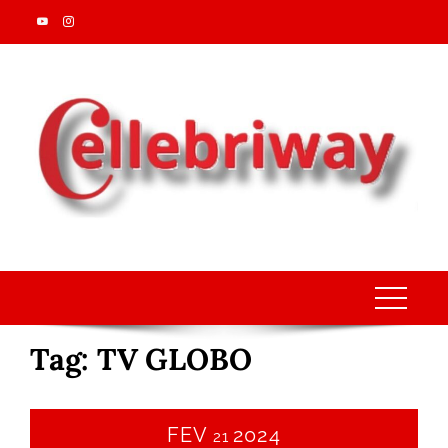
Skip
to
content
Tag:
TV GLOBO
FEV
2024
21