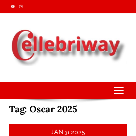
Skip
to
content
Tag:
Oscar 2025
JAN
2025
31