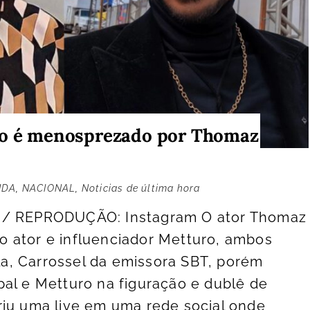
ro é menosprezado por Thomaz
IDA
,
NACIONAL
,
Noticias de última hora
 / REPRODUÇÃO: Instagram O ator Thomaz
 ator e influenciador Metturo, ambos
, Carrossel da emissora SBT, porém
al e Metturo na figuração e dublê de
riu uma live em uma rede social onde