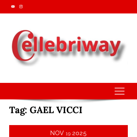
Skip
to
content
Tag:
GAEL VICCI
NOV
2025
19