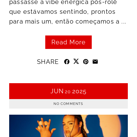
passasse a vibe enérgica pós-rolê
que estávamos sentindo, prontos
para mais um, então começamos a ...
Read More
SHARE
JUN
2025
20
NO COMMENTS