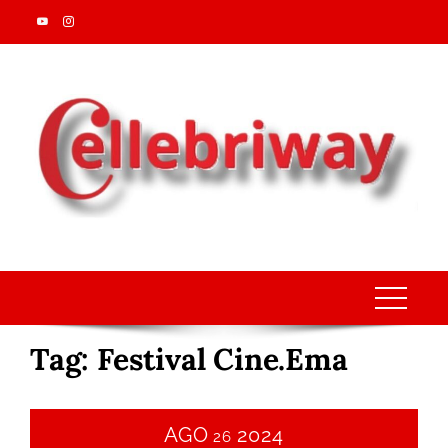
Skip
to
content
Tag:
Festival Cine.Ema
AGO
2024
26