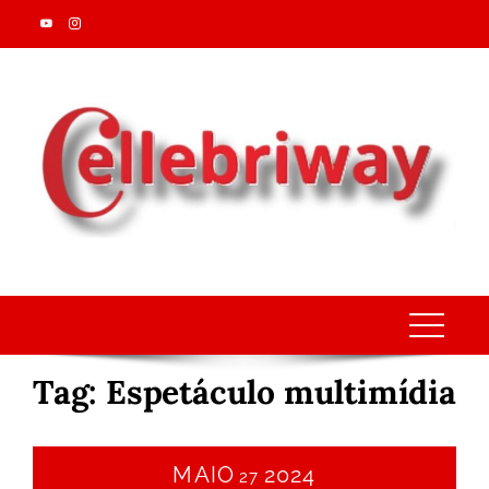
Skip
to
content
Tag:
Espetáculo multimídia
MAIO
2024
27