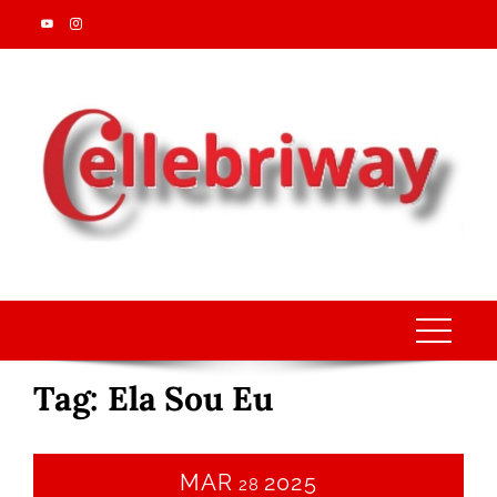
Skip
to
content
Tag:
Ela Sou Eu
MAR
2025
28