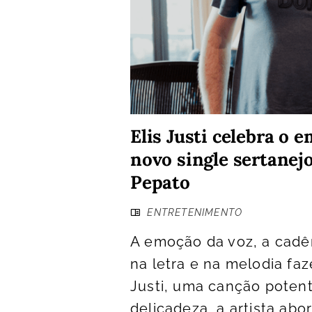
Elis Justi celebra 
novo single sertane
Pepato
ENTRETENIMENTO
A emoção da voz, a cadên
na letra e na melodia fa
Justi, uma canção pote
delicadeza, a artista ab