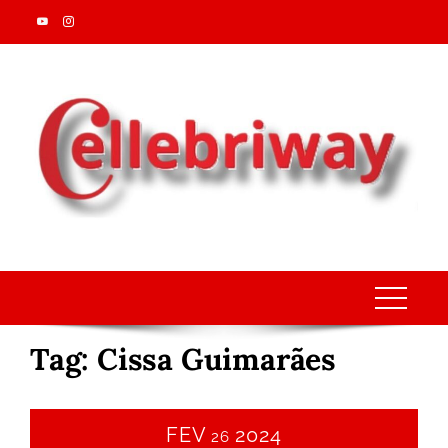
Skip
to
content
Tag:
Cissa Guimarães
FEV
2024
26