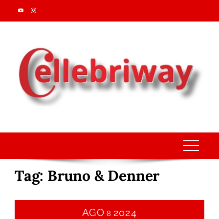
Skip
to
content
Tag:
Bruno & Denner
AGO
2024
8