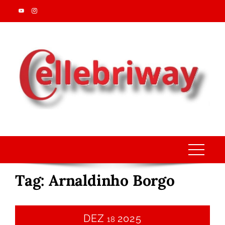
Skip
to
content
Tag:
Arnaldinho Borgo
DEZ
2025
18