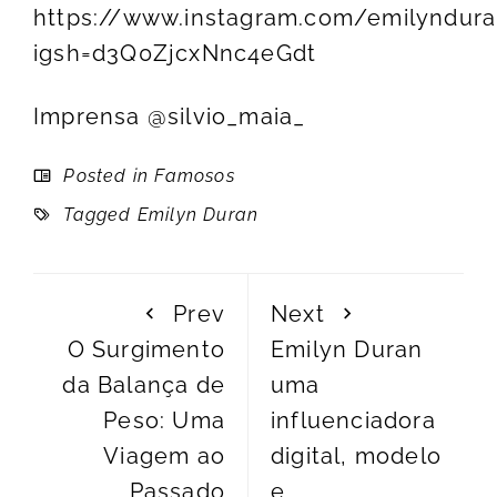
https://www.instagram.com/emilyndura
igsh=d3Q0ZjcxNnc4eGdt
Imprensa @silvio_maia_
Posted in
Famosos
Tagged
Emilyn Duran
Prev
Next
O Surgimento
Emilyn Duran
da Balança de
uma
Peso: Uma
influenciadora
Viagem ao
digital, modelo
Passado
e