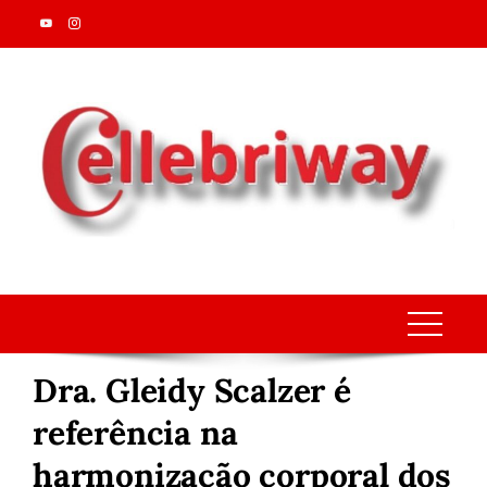
Skip
to
content
Dra. Gleidy Scalzer é
referência na
harmonização corporal dos