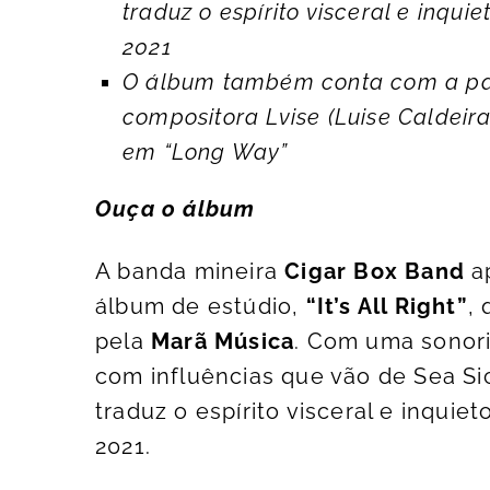
traduz o espírito visceral e inq
2021
O álbum também conta com a par
compositora Lvise (Luise Caldeir
em “Long Way”
Ouça o álbum
A banda mineira
Cigar Box Band
a
álbum de estúdio,
“It’s All Right”
,
pela
Marã Música
. Com uma sonor
com influências que vão de Sea Sic
traduz o espírito visceral e inqui
2021.