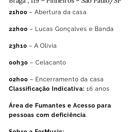
Braga , 119 – Pinheiros – São Paulo/SP
21h00
– Abertura da casa
22h00
– Lucas Gonçalves e Banda
23h10
– A Olívia
00h30
– Celacanto
02h00
– Encerramento da casa
Classificação Indicativa:
16 anos
Área de Fumantes e Acesso para
pessoas com deficiência
.
Sobre a ForMusic: