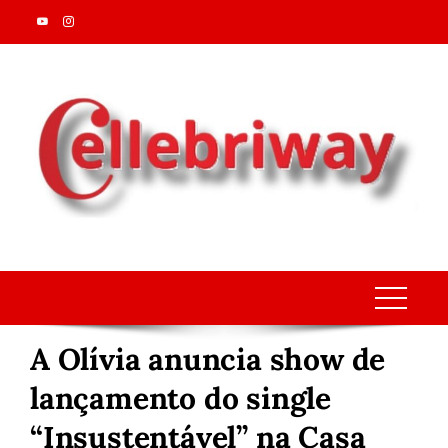
Skip
to
content
A Olívia anuncia show de
lançamento do single
“Insustentável” na Casa